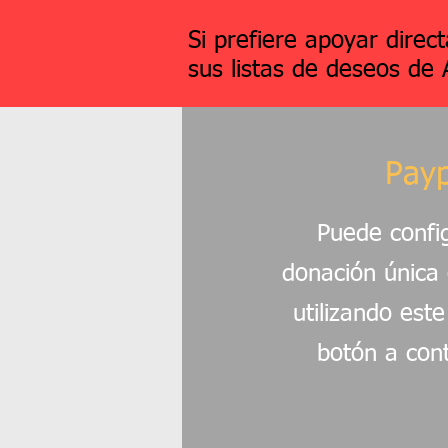
Si prefiere apoyar direc
sus listas de deseos de
Payp
Puede confi
donación única 
utilizando est
botón a cont