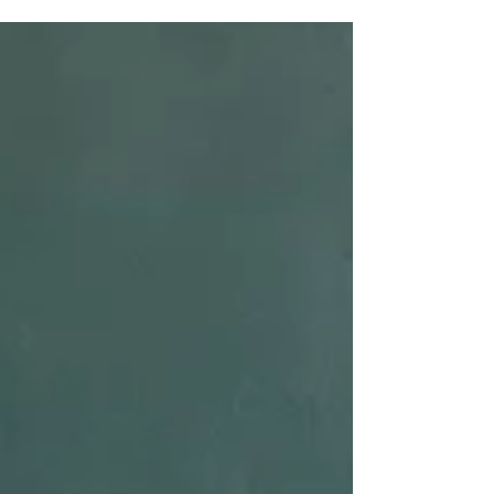
artista local Sarah Nolen , socia de la
comunidad, para ofrecer una experiencia
teatral en vivo. Nuestros alumnos de primer
grado fueron uno de los primeros públicos
en ver el nuevo espectáculo de marionetas
de Sarah, titulado "Party Animals". Esta
historia seguía a cinco amigos peludos
mientras se enfrentaban al mayor desafío
social de sus jóvenes vidas: ¡organizar su
primera fiesta! El públi