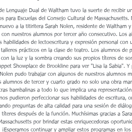
 de Lenguaje Dual de Waltham tuvo la suerte de recibir u
os para Escuelas del Consejo Cultural de Massachusetts.
nuevo a la titiritera Sarah Nolen, residente de Waltham 
r con nuestros alumnos por tercer año consecutivo. Los 
s habilidades de lectoescritura y expresión personal con 
 talleres prácticos en la clase de teatro. Los alumnos de 
 con la luz y la sombra creando sus propios títeres de s
uppet Showplace de Brookline para ver "Lisa la Sabia". Y
. Nolen pudo trabajar con algunos de nuestros alumnos m
s alumnos de tercer y cuarto grado no solo una obra mara
ras bambalinas a todo lo que implica una representación
nos pudieron perfeccionar sus habilidades de escritura, or
rando preguntas de alta calidad para una sesión de diálog
de títeres después de la función. Muchísimas gracias a Sar
Massachusetts por brindar estas enriquecedoras oportuni
. ¡Esperamos continuar y ampliar estos programas en los