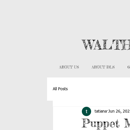
WALTH
ABOUT US
ABOUT DLS
G
All Posts
tatiana
Jun 26, 20
Puppet M