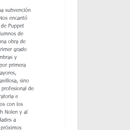
na subvención 
 Nos encantó 
y de Puppet 
alumnos de 
una obra de 
primer grado 
ombras y 
 por primera 
ayores, 
villosa, sino 
 profesional de 
atoria e 
os con los 
ah Nolen y al 
dades a 
 próximos 